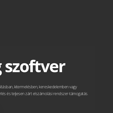
szoftver
sításban, kitermelésben, kereskedelemben vagy
lés és teljesen zárt elszámolási rendszer-támogatás.