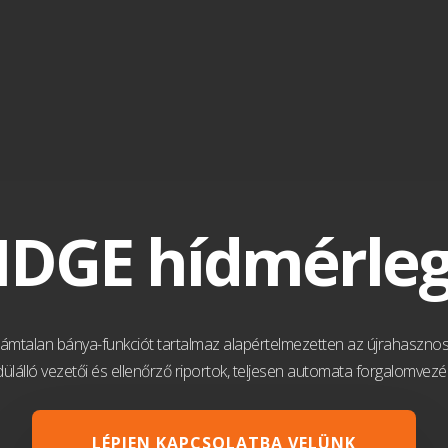
DGE hídmérleg 
ámtalan bánya-funkciót tartalmaz alapértelmezetten az újrahaszno
álló vezetői és ellenőrző riportok, teljesen automata forgalomvezér
LÉPJEN KAPCSOLATBA VELÜNK