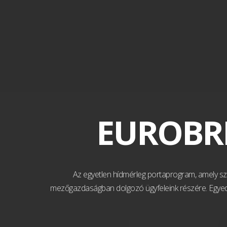
EUROBRI
Az egyetlen hídmérleg portaprogram, amely sz
mezőgazdaságban dolgozó ügyfeleink részére. Egyedül