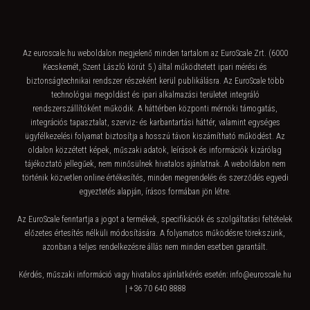
Az euroscale.hu weboldalon megjelenő minden tartalom az EuroScale Zrt. (6000
Kecskemét, Szent László körút 5.) által működtetett ipari mérési és
biztonságtechnikai rendszer részeként kerül publikálásra. Az EuroScale több
technológiai megoldást és ipari alkalmazási területet integráló
rendszerszállítóként működik. A háttérben központi mérnöki támogatás,
integrációs tapasztalat, szerviz- és karbantartási háttér, valamint egységes
ügyfélkezelési folyamat biztosítja a hosszú távon kiszámítható működést. Az
oldalon közzétett képek, műszaki adatok, leírások és információk kizárólag
tájékoztató jellegűek, nem minősülnek hivatalos ajánlatnak. A weboldalon nem
történik közvetlen online értékesítés, minden megrendelés és szerződés egyedi
egyeztetés alapján, írásos formában jön létre.
Az EuroScale fenntartja a jogot a termékek, specifikációk és szolgáltatási feltételek
előzetes értesítés nélküli módosítására. A folyamatos működésre törekszünk,
azonban a teljes rendelkezésre állás nem minden esetben garantált.
Kérdés, műszaki információ vagy hivatalos ajánlatkérés esetén:
info@euroscale.hu
| +36 70 640 8888