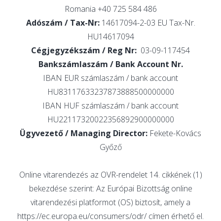
Romania +40 725 584 486
Adószám / Tax-Nr:
14617094-2-03 EU Tax-Nr.
HU14617094
Cégjegyzékszám / Reg Nr:
03-09-117454
Bankszámlaszám / Bank Account Nr.
IBAN EUR számlaszám / bank account
HU83117633237873888500000000
IBAN HUF számlaszám / bank account
HU22117320022356892900000000
Ügyvezető / Managing Director:
Fekete-Kovács
Győző
Online vitarendezés az OVR-rendelet 14. cikkének (1)
bekezdése szerint: Az Európai Bizottság online
vitarendezési platformot (OS) biztosít, amely a
https://ec.europa.eu/consumers/odr/ címen érhető el.