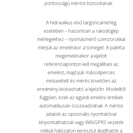
pontosságú mérést biztosítanak
A hidraulikus elvű targoncamérleg
esetében – hasonlóan a rakodógép
mérlegekhez – nyomásmérő szenzorokkal
mérjük az emeléskor a tömeget. A paletta
megemelésekor a kijelölt
referenciaponton kell megállítani az
emelést, majd pár másodperces
mintavételt és mérés követően az
eredmény leolvasható a kijelzőn. Modelltől
függően, ezek az egyedi emelési értékek
automatikusan összeadódnak. A mérési
adatok az opcionális nyomtatóval
kinyomtathatóak vagy Wifi/GPRS vezeték
nélküli hálózaton keresztül átadhatók a