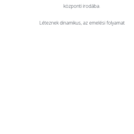
központi irodába.
Léteznek dinamikus, az emelési folyamat
során automatikusan és megállás nélkül
működő mérlegek is, amelyek akár
hitelesítési pontosságot is el tudnak érni.
A mérőcellás megoldással, mindkét
mérőrendszer hiteles és a mérőeszközök
hitelesítve is szállítjuk. A mérővillák (Twin
Forks) integrált mérőcellával rendelkeznek
és paletták, darabáruk statikus mérésére
alkalmazhatók. A villabefogóba épített
mérőcellás egységünk (LTW) bármely
emelő-adapterhez (csipesz, villa, bálafogó,
fordító eszközök) használhatók,