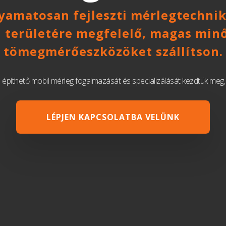
amatosan fejleszti mérlegtechnika
n területére megfelelő, magas min
tömegmérőeszközöket szállítson.
építhető mobil mérleg fogalmazását és specializálását kezdtük meg, ma
LÉPJEN KAPCSOLATBA VELÜNK