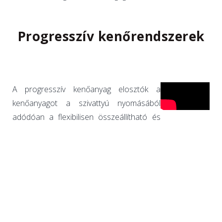
Progresszív kenőrendszerek
A progresszív kenőanyag elosztók a
kenőanyagot a szivattyú nyomásából
adódóan a flexibilisen összeállítható és
kombinálható progresszív kimenetekre
adagolják. Az adagolást – megfelelő
tervezéssel – előre beállított
mennyiségben, vagy utólagosan
megváltoztatva szállíthatjuk a kenési
pontra. Az alaplemezre épített
csővezetékeket nem szükséges