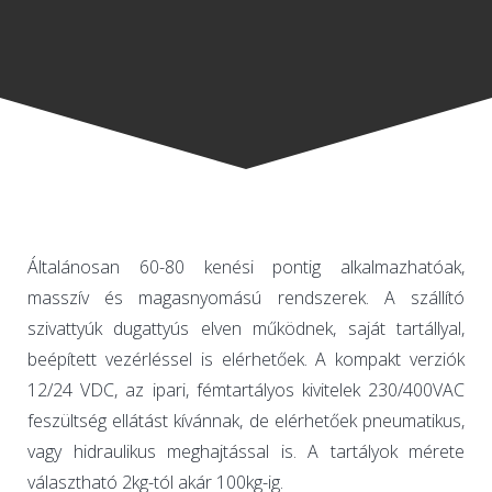
Általánosan 60-80 kenési pontig alkalmazhatóak,
masszív és magasnyomású rendszerek. A szállító
szivattyúk dugattyús elven működnek, saját tartállyal,
beépített vezérléssel is elérhetőek. A kompakt verziók
12/24 VDC, az ipari, fémtartályos kivitelek 230/400VAC
feszültség ellátást kívánnak, de elérhetőek pneumatikus,
vagy hidraulikus meghajtással is. A tartályok mérete
választható 2kg-tól akár 100kg-ig.