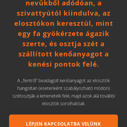
nevükből adódóan, a
szivattyútól kiindulva, az
elosztókon keresztül, mint
egy fa gyökérzete ágazik
szerte, és osztja szét a
szállított kenőanyagot a
kenési pontok felé.
A „fentről” beadagolt kenőanyagot az elosztók
hangoltan (esetenként szabályozható módon)
szétosztják a kimeneteik felé, majd azok alá további
elosztók sorolhatóak.
LÉPJEN KAPCSOLATBA VELÜNK