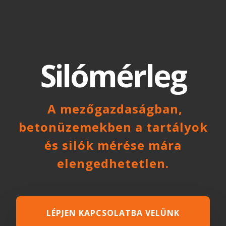
Silómérleg
A mezőgazdaságban,
betonüzemekben a tartályok
és silók mérése mára
elengedhetetlen.
LÉPJEN KAPCSOLATBA VELÜNK