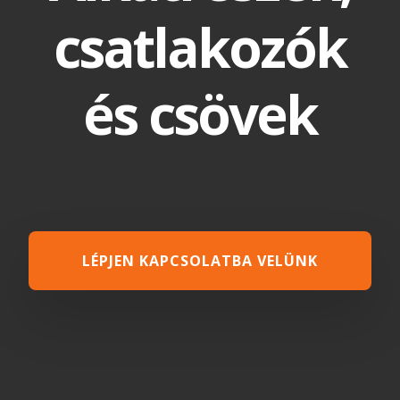
csatlakozók
és csövek
LÉPJEN KAPCSOLATBA VELÜNK